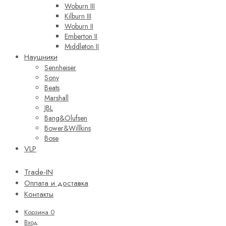
Woburn III
Kilburn III
Woburn II
Emberton II
Middleton II
Наушники
Sennheiser
Sony
Beats
Marshall
JBL
Bang&Olufsen
Bower&Willkins
Bose
VLP
Trade-IN
Оплата и доставка
Контакты
Корзина
0
Вход