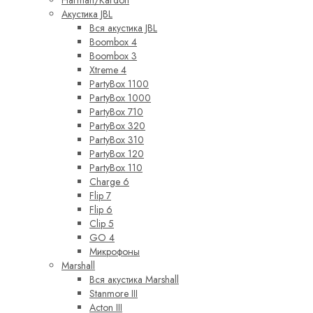
Акустика JBL
Вся акустика JBL
Boombox 4
Boombox 3
Xtreme 4
PartyBox 1100
PartyBox 1000
PartyBox 710
PartyBox 320
PartyBox 310
PartyBox 120
PartyBox 110
Charge 6
Flip 7
Flip 6
Clip 5
GO 4
Микрофоны
Marshall
Вся акустика Marshall
Stanmore III
Acton III