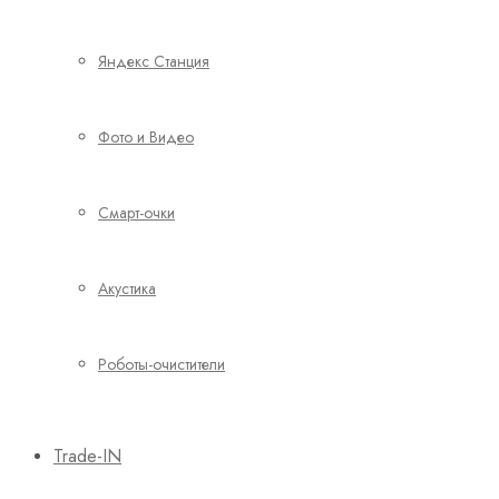
Яндекс Станция
Фото и Видео
Смарт-очки
Акустика
Роботы-очистители
Trade-IN