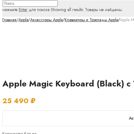
нажмите
Enter
для поиска
Showing all results:
Товары не найдены.
Главная
/
Apple
/
Аксессуары Apple
/
Клавиатуры и Трэкпады Apple
/
Apple M
Apple Magic Keyboard (Black) 
25 490
₽
Ак
Количество
Кол-во