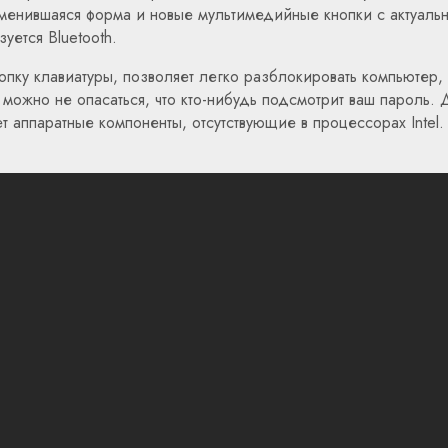
зменившаяся форма и новые мультимедийные кнопки с актуаль
уется Bluetooth.
опку клавиатуры, позволяет легко разблокировать компьютер,
 можно не опасаться, что кто-нибудь подсмотрит ваш пароль. 
т аппаратные компоненты, отсутствующие в процессорах Intel