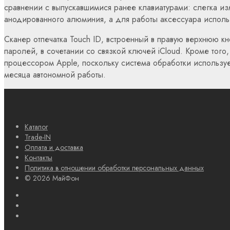
сравнении с выпускавшимися ранее клавиатурами: слегка и
анодированного алюминия, а для работы аксессуара использ
Сканер отпечатка Touch ID, встроенный в правую верхнюю кн
паролей, в сочетании со связкой ключей iCloud. Кроме того,
процессором Apple, поскольку система обработки используе
месяца автономной работы.
Каталог
Trade-IN
Оплата и доставка
Контакты
Политика в отношении обработки персональных данных
© 2026 МайФон