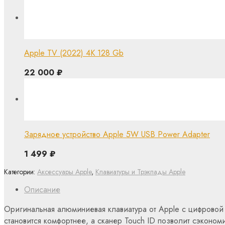
Apple TV (2022) 4K 128 Gb
22 000
₽
Зарядное устройство Apple 5W USB Power Adapter
1 499
₽
Категории:
Аксессуары Apple
,
Клавиатуры и Трэкпады Apple
Описание
Оригинальная алюминиевая клавиатура от Apple с цифровой
становится комфортнее, а сканер Touch ID позволит сэконо