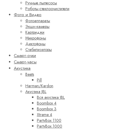
Ручные пылесосы
Роботы-стеклоочистители
Фото и Видео
Фотоаппараты
Экшн-камеры
Картриджи
Микрофоны
Диктофоны
Стабилизаторы
Смарт-очки
Смарт-часы
Акустика
Beats
Pill
Harman/Kardon
Акустика JBL
Вся акустика JBL
Boombox 4
Boombox 3
Xtreme 4
PartyBox 1100
PartyBox 1000