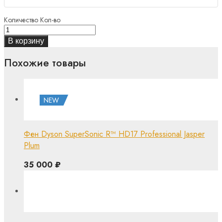
Количество
Кол-во
В корзину
Похожие товары
NEW
Фен Dyson SuperSonic R™ HD17 Professional Jasper
Plum
35 000
₽