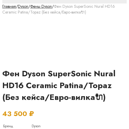
Главная
/
Dyson
/
Фены Dyson
/
Фен Dyson SuperSonic Nural HD16
Ceramic Patina/Topaz (Без кейса/Евро-вилка🔌)
Фен Dyson SuperSonic Nural
HD16 Ceramic Patina/Topaz
(Без кейса/Евро-вилка🔌)
43 500
₽
Бренд
Dyson