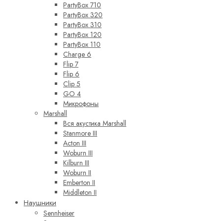
PartyBox 710
PartyBox 320
PartyBox 310
PartyBox 120
PartyBox 110
Charge 6
Flip 7
Flip 6
Clip 5
GO 4
Микрофоны
Marshall
Вся акустика Marshall
Stanmore III
Acton III
Woburn III
Kilburn III
Woburn II
Emberton II
Middleton II
Наушники
Sennheiser