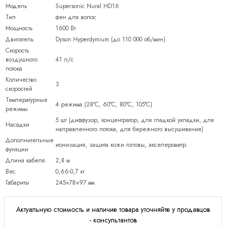
Модель
Supersonic Nural HD16
Тип
фен для волос
Мощность
1600 Вт
Двигатель
Dyson Hyperdymium (до 110 000 об/мин)
Скорость
воздушного
41 л/с
потока
Количество
3
скоростей
Температурные
4 режима (28°C, 60°C, 80°C, 105°C)
режимы
5 шт (диффузор, концентратор, для гладкой укладки, для
Насадки
направленного потока, для бережного высушивания)
Дополнительные
ионизация, защита кожи головы, акселерометр
функции
Длина кабеля
2,8 м
Вес
0,66-0,7 кг
Габариты
245×78×97 мм
Актуальную стоимость и наличие товара уточняйте у продавцов
- консультантов