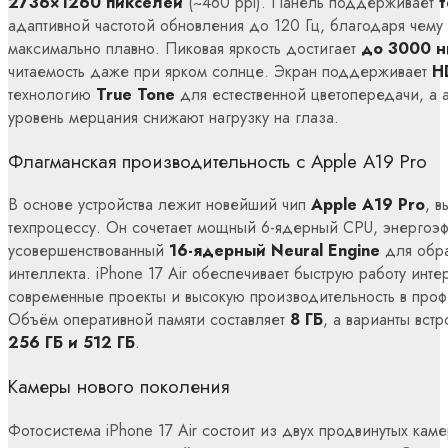
2736×1260 пикселей
(~460 ppi). Панель поддерживает
адаптивной частотой обновления до 120 Гц, благодаря чему
максимально плавно. Пиковая яркость достигает
до 3000 н
читаемость даже при ярком солнце. Экран поддерживает
H
технологию
True Tone
для естественной цветопередачи, а 
уровень мерцания снижают нагрузку на глаза.
Флагманская производительность с Apple A19 Pro
В основе устройства лежит новейший чип
Apple A19 Pro
, 
техпроцессу. Он сочетает мощный 6-ядерный CPU, энергоэф
усовершенствованный
16-ядерный Neural Engine
для обра
интеллекта. iPhone 17 Air обеспечивает быструю работу инте
современные проекты и высокую производительность в про
Объём оперативной памяти составляет
8 ГБ
, а варианты вс
256 ГБ и 512 ГБ
.
Камеры нового поколения
Фотосистема iPhone 17 Air состоит из двух продвинутых кам