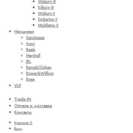
Woburn III
Kilburn III
Woburn II
Emberton II
Middleton II
Наушники
Sennheiser
Sony
Beats
Marshall
JBL
Bang&Olufsen
Bower&Willkins
Bose
VLP
Trade-IN
Оплата и доставка
Контакты
Корзина
0
Вход