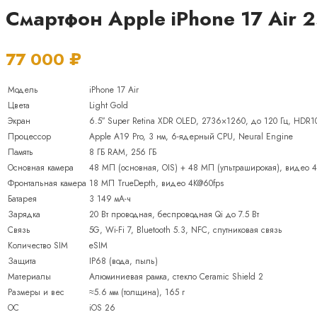
Смартфон Apple iPhone 17 Air 2
77 000
₽
Модель
iPhone 17 Air
Цвета
Light Gold
Экран
6.5″ Super Retina XDR OLED, 2736×1260, до 120 Гц, HDR10,
Процессор
Apple A19 Pro, 3 нм, 6-ядерный CPU, Neural Engine
Память
8 ГБ RAM, 256 ГБ
Основная камера
48 МП (основная, OIS) + 48 МП (ультраширокая), видео 4K
Фронтальная камера
18 МП TrueDepth, видео 4K@60fps
Батарея
3 149 мА-ч
Зарядка
20 Вт проводная, беспроводная Qi до 7.5 Вт
Связь
5G, Wi-Fi 7, Bluetooth 5.3, NFC, спутниковая связь
Количество SIM
eSIM
Защита
IP68 (вода, пыль)
Материалы
Алюминиевая рамка, стекло Ceramic Shield 2
Размеры и вес
≈5.6 мм (толщина), 165 г
ОС
iOS 26