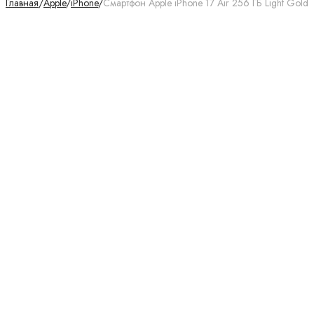
Главная
/
Apple
/
iPhone
/
Смартфон Apple iPhone 17 Air 256 ГБ Light Gold