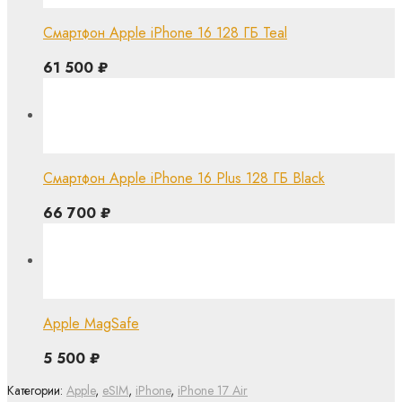
Смартфон Apple iPhone 16 128 ГБ Teal
61 500
₽
Смартфон Apple iPhone 16 Plus 128 ГБ Black
66 700
₽
Apple MagSafe
5 500
₽
Категории:
Apple
,
eSIM
,
iPhone
,
iPhone 17 Air