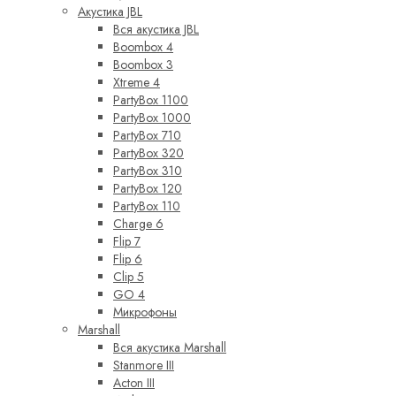
Акустика JBL
Вся акустика JBL
Boombox 4
Boombox 3
Xtreme 4
PartyBox 1100
PartyBox 1000
PartyBox 710
PartyBox 320
PartyBox 310
PartyBox 120
PartyBox 110
Charge 6
Flip 7
Flip 6
Clip 5
GO 4
Микрофоны
Marshall
Вся акустика Marshall
Stanmore III
Acton III