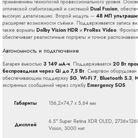
применением технологий профессионального уровня. Осно
оптической стабилизацией и системой
Dual Fusion
, обеспе
высокую детализацию. Второй модуль —
48 МП ультраши
расширяет возможности съёмки. Поддерживается запись в
также форматы
Dolby Vision HDR
и
ProRes Video
. Фронта
обеспечивает реалистичные портреты и точное распознаван
Автономность и подключение
Батарея ёмкостью
3 149 мА-ч
. Поддерживается
20 Вт про
беспроводная через Qi до 7,5 Вт
. Смартфон оборудова
обеспечивающим поддержку
5G
,
Wi-Fi 7
,
Bluetooth 5.3
,
экстренных сообщений через службу
Emergency SOS
.
Габариты
156,2×74,7 x 5,64 мм
6.5" Super Retina XDR OLED, 2736×126
Дисплей
Vision, 3000 нит