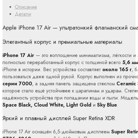
Описание
Детали
Apple iPhone 17 Air — ультратонкий флагманский см
Элегантный корпус и премиальные материалы
iPhone 17 Air
— это воплощение минимализма, лёгкости и 
полностью переработанный корпус с толщиной всего
5,6 мм
iPhone в истории. Вес устройства составляет
около 165 г
, 
пользоваться даже одной рукой. Корпус выполнен из прочн
серии 7000
, а задняя панель защищена стеклом
Ceramic 
которое стало ещё устойчивее к царапинам и ударам. Степ
надёжность устройства при попадании воды и пыли. Модель 
Space Black, Cloud White, Light Gold
и
Sky Blue
.
Яркий и плавный дисплей Super Retina XDR
iPhone 17 Air оснащён 6,5-дюймовым дисплеем
Super Ret