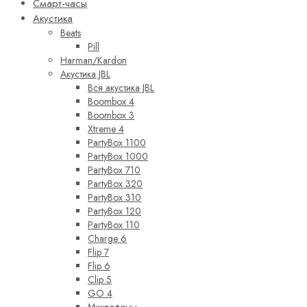
Смарт-часы
Акустика
Beats
Pill
Harman/Kardon
Акустика JBL
Вся акустика JBL
Boombox 4
Boombox 3
Xtreme 4
PartyBox 1100
PartyBox 1000
PartyBox 710
PartyBox 320
PartyBox 310
PartyBox 120
PartyBox 110
Charge 6
Flip 7
Flip 6
Clip 5
GO 4