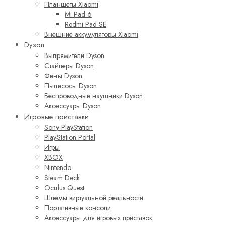
Планшеты Xiaomi
Mi Pad 6
Redmi Pad SE
Внешние аккумуляторы Xiaomi
Dyson
Выпрямители Dyson
Стайлеры Dyson
Фены Dyson
Пылесосы Dyson
Беспроводные наушники Dyson
Аксессуары Dyson
Игровые приставки
Sony PlayStation
PlayStation Portal
Игры
XBOX
Nintendo
Steam Deck
Oculus Quest
Шлемы виртуальной реальности
Портативные консоли
Аксессуары для игровых приставок