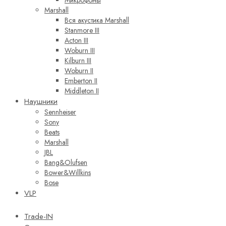
Микрофоны
Marshall
Вся акустика Marshall
Stanmore III
Acton III
Woburn III
Kilburn III
Woburn II
Emberton II
Middleton II
Наушники
Sennheiser
Sony
Beats
Marshall
JBL
Bang&Olufsen
Bower&Willkins
Bose
VLP
Trade-IN