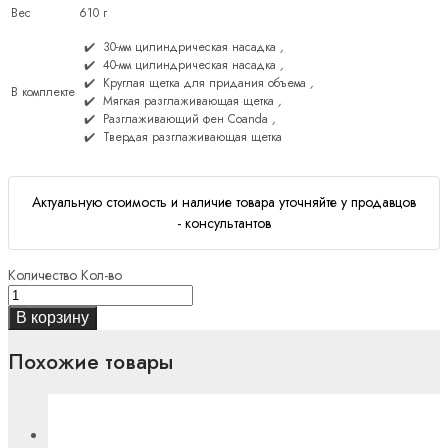
Вес
610 г
30-мм цилиндрическая насадка
,
40-мм цилиндрическая насадка
,
Круглая щетка для придания объема
,
В комплекте
Мягкая разглаживающая щетка
,
Разглаживающий фен Coanda
,
Твердая разглаживающая щетка
Актуальную стоимость и наличие товара уточняйте у продавцов
- консультантов
Количество
Кол-во
В корзину
Похожие товары