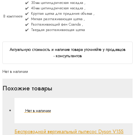
30-мм цилиндрическая насадка
,
40-мм цилиндрическая насадка
,
Круглая щетка для придания объема
,
В комплекте
Мягкая разглаживающая щетка
,
Разглаживающий фен Coanda
,
Твердая разглаживающая щетка
Актуальную стоимость и наличие товара уточняйте у продавцов
- консультантов
Нет в наличии
Похожие товары
Беспроводной вертикальный пылесос Dyson V15S