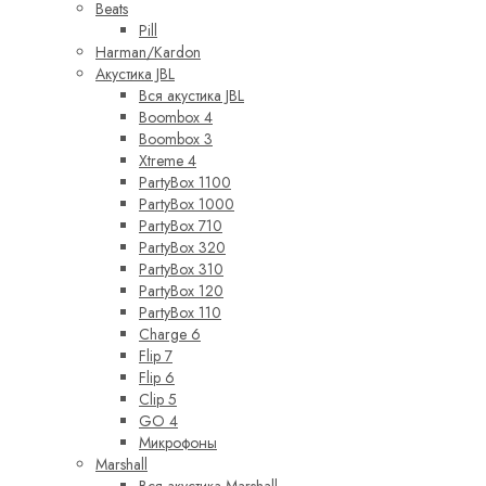
Beats
Pill
Harman/Kardon
Акустика JBL
Вся акустика JBL
Boombox 4
Boombox 3
Xtreme 4
PartyBox 1100
PartyBox 1000
PartyBox 710
PartyBox 320
PartyBox 310
PartyBox 120
PartyBox 110
Charge 6
Flip 7
Flip 6
Clip 5
GO 4
Микрофоны
Marshall