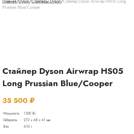
Главная
/
Dyson
/
Стайлеры Dyson
/
Стайлер Dyson Airwrap HS05 Long
Prussian Blue/Cooper
Стайлер Dyson Airwrap HS05
Long Prussian Blue/Cooper
35 500
₽
Мощность
1300 Вт
Габариты
272 x 48 x 41 мм
Вес
610 г