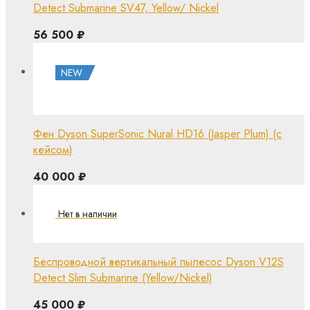
Detect Submarine SV47, Yellow/ Nickel
56 500
₽
NEW
Фен Dyson SuperSonic Nural HD16 (Jasper Plum) (с
кейсом)
40 000
₽
Беспроводной вертикальный пылесос Dyson V12S
Detect Slim Submarine (Yellow/Nickel)
45 000
₽