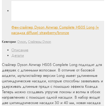
Фен-стайлер Dyson Airwrap Complete HS05 Long (+
насадка diffuse) strawberry/bronze
Категории:
Dyson
,
Стайлеры Dyson
Описание
Детали
Стайлер Dyson Airwrap HS05 Complete Long подходит для
девушек с длинными волосами. В отличие от базовой
модели, мультистайлер версии Long имеет удлиненные
цилиндрические насадки, которые способны захватывать и
удерживать длинные пряди с помощью эффекта Коанда.
Теперь можно создавать упругие локоны и волны в обоих
направлениях с помощью одной насадки. В набор входят
две цилиндрические насадки 30 и 40 мм, новая насадка