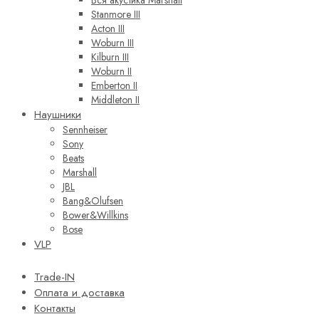
Вся акустика Marshall
Stanmore III
Acton III
Woburn III
Kilburn III
Woburn II
Emberton II
Middleton II
Наушники
Sennheiser
Sony
Beats
Marshall
JBL
Bang&Olufsen
Bower&Willkins
Bose
VLP
Trade-IN
Оплата и доставка
Контакты